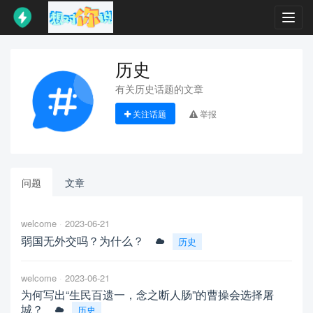
Toggl
navig
历史
有关历史话题的文章
关注话题
举报
问题
文章
welcome
2023-06-21
弱国无外交吗？为什么？
历史
welcome
2023-06-21
为何写出“生民百遗一，念之断人肠”的曹操会选择屠
城？
历史