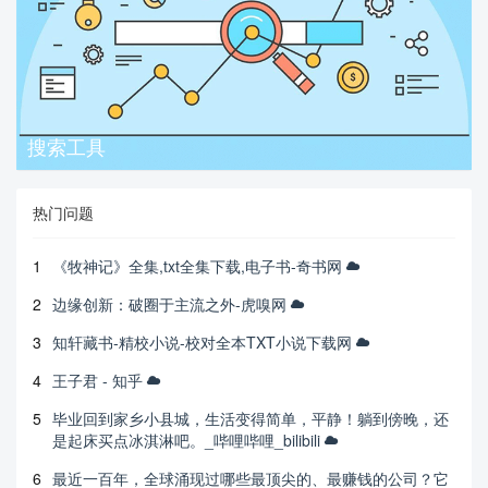
搜索工具
热门问题
1
《牧神记》全集,txt全集下载,电子书-奇书网
2
边缘创新：破圈于主流之外-虎嗅网
3
知轩藏书-精校小说-校对全本TXT小说下载网
4
王子君 - 知乎
5
毕业回到家乡小县城，生活变得简单，平静！躺到傍晚，还
是起床买点冰淇淋吧。_哔哩哔哩_bilibili
6
最近一百年，全球涌现过哪些最顶尖的、最赚钱的公司？它