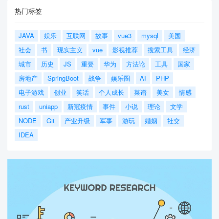
热门标签
JAVA
娱乐
互联网
故事
vue3
mysql
美国
社会
书
现实主义
vue
影视推荐
搜索工具
经济
城市
历史
JS
重要
华为
方法论
工具
国家
房地产
SpringBoot
战争
娱乐圈
AI
PHP
电子游戏
创业
笑话
个人成长
菜谱
美女
情感
rust
uniapp
新冠疫情
事件
小说
理论
文学
NODE
Git
产业升级
军事
游玩
婚姻
社交
IDEA