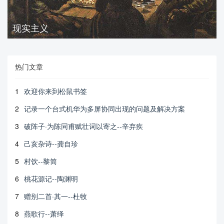
现实主义
热门文章
1
欢迎你来到松鼠书签
2
记录一个台式机华为多屏协同出现的问题及解决方案
3
破阵子·为陈同甫赋壮词以寄之--辛弃疾
4
己亥杂诗--龚自珍
5
村饮--黎简
6
桃花源记--陶渊明
7
赠别二首·其一--杜牧
8
燕歌行--萧绎