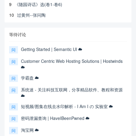
9
《随园诗话》选(卷1-卷6)
10
过黄州--张问陶
等待讨论
Getting Started | Semantic UI
问
Customer Centric Web Hosting Solutions | Hostwinds
问
学霸盘
问
系统迷 - 关注科技互联网，分享精品软件、教程和资源
问
短视频/图集在线去水印解析 - I Am I の 实验室
问
密码泄漏查询 | HaveIBeenPwned
问
淘宝网
问