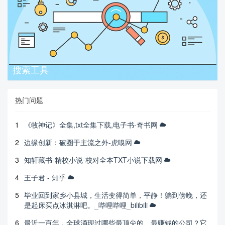
搜索工具
热门问题
1
《牧神记》全集,txt全集下载,电子书-奇书网
2
边缘创新：破圈于主流之外-虎嗅网
3
知轩藏书-精校小说-校对全本TXT小说下载网
4
王子君 - 知乎
5
毕业回到家乡小县城，生活变得简单，平静！躺到傍晚，还
是起床买点冰淇淋吧。_哔哩哔哩_bilibili
6
最近一百年，全球涌现过哪些最顶尖的、最赚钱的公司？它