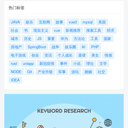
热门标签
JAVA
娱乐
互联网
故事
vue3
mysql
美国
社会
书
现实主义
vue
影视推荐
搜索工具
经济
城市
历史
JS
重要
华为
方法论
工具
国家
房地产
SpringBoot
战争
娱乐圈
AI
PHP
电子游戏
创业
笑话
个人成长
菜谱
美女
情感
rust
uniapp
新冠疫情
事件
小说
理论
文学
NODE
Git
产业升级
军事
游玩
婚姻
社交
IDEA