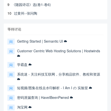
9
《随园诗话》选(卷1-卷6)
10
过黄州--张问陶
等待讨论
Getting Started | Semantic UI
问
Customer Centric Web Hosting Solutions | Hostwinds
问
学霸盘
问
系统迷 - 关注科技互联网，分享精品软件、教程和资源
问
短视频/图集在线去水印解析 - I Am I の 实验室
问
密码泄漏查询 | HaveIBeenPwned
问
淘宝网
问