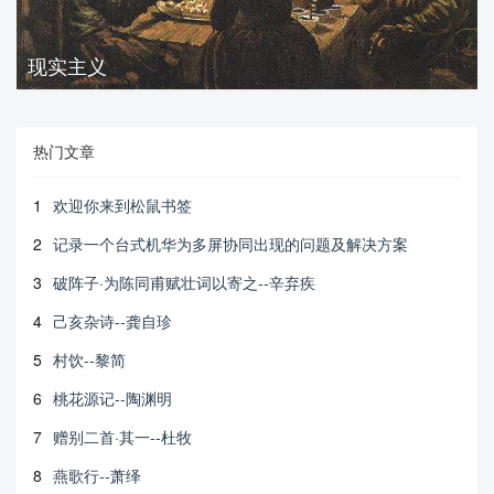
现实主义
热门文章
1
欢迎你来到松鼠书签
2
记录一个台式机华为多屏协同出现的问题及解决方案
3
破阵子·为陈同甫赋壮词以寄之--辛弃疾
4
己亥杂诗--龚自珍
5
村饮--黎简
6
桃花源记--陶渊明
7
赠别二首·其一--杜牧
8
燕歌行--萧绎