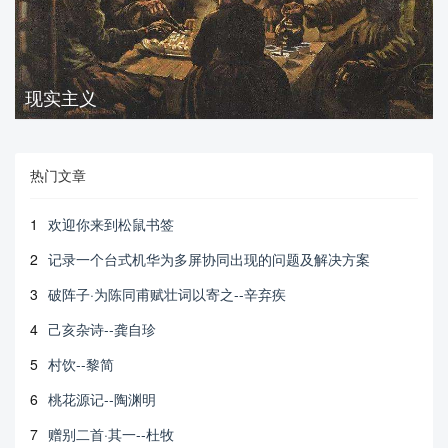
现实主义
热门文章
1
欢迎你来到松鼠书签
2
记录一个台式机华为多屏协同出现的问题及解决方案
3
破阵子·为陈同甫赋壮词以寄之--辛弃疾
4
己亥杂诗--龚自珍
5
村饮--黎简
6
桃花源记--陶渊明
7
赠别二首·其一--杜牧