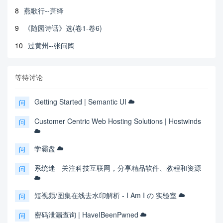
8
燕歌行--萧绎
9
《随园诗话》选(卷1-卷6)
10
过黄州--张问陶
等待讨论
Getting Started | Semantic UI
问
Customer Centric Web Hosting Solutions | Hostwinds
问
学霸盘
问
系统迷 - 关注科技互联网，分享精品软件、教程和资源
问
短视频/图集在线去水印解析 - I Am I の 实验室
问
密码泄漏查询 | HaveIBeenPwned
问