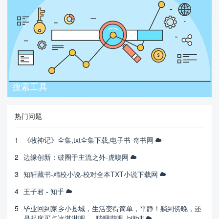
搜索工具
热门问题
1
《牧神记》全集,txt全集下载,电子书-奇书网
2
边缘创新：破圈于主流之外-虎嗅网
3
知轩藏书-精校小说-校对全本TXT小说下载网
4
王子君 - 知乎
5
毕业回到家乡小县城，生活变得简单，平静！躺到傍晚，还
是起床买点冰淇淋吧。_哔哩哔哩_bilibili