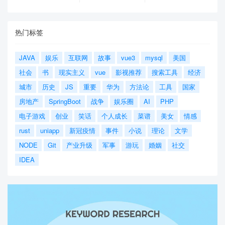
热门标签
JAVA
娱乐
互联网
故事
vue3
mysql
美国
社会
书
现实主义
vue
影视推荐
搜索工具
经济
城市
历史
JS
重要
华为
方法论
工具
国家
房地产
SpringBoot
战争
娱乐圈
AI
PHP
电子游戏
创业
笑话
个人成长
菜谱
美女
情感
rust
uniapp
新冠疫情
事件
小说
理论
文学
NODE
Git
产业升级
军事
游玩
婚姻
社交
IDEA