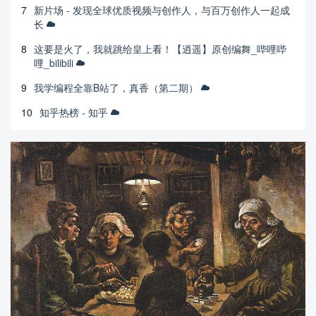
7
新片场 - 发现全球优质视频与创作人，与百万创作人一起成
长
8
这要是火了，我就跳给皇上看！【逍遥】原创编舞_哔哩哔
哩_bilibili
9
我学编程全靠B站了，真香（第二期）
10
知乎热榜 - 知乎