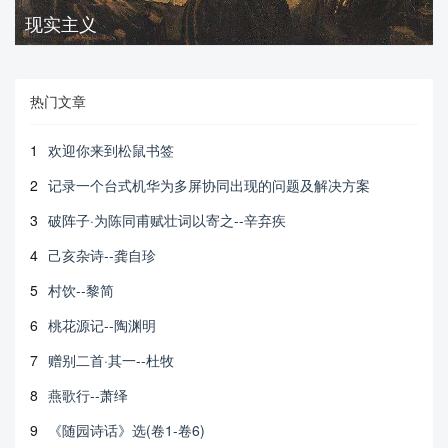
现实主义
热门文章
1
欢迎你来到松鼠书签
2
记录一个台式机华为多屏协同出现的问题及解决方案
3
破阵子·为陈同甫赋壮词以寄之--辛弃疾
4
己亥杂诗--龚自珍
5
村饮--黎简
6
桃花源记--陶渊明
7
赠别二首·其一--杜牧
8
燕歌行--萧绎
9
《随园诗话》选(卷1-卷6)