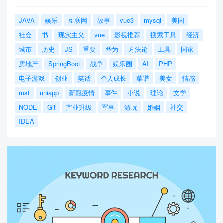
JAVA
娱乐
互联网
故事
vue3
mysql
美国
社会
书
现实主义
vue
影视推荐
搜索工具
经济
城市
历史
JS
重要
华为
方法论
工具
国家
房地产
SpringBoot
战争
娱乐圈
AI
PHP
电子游戏
创业
笑话
个人成长
菜谱
美女
情感
rust
uniapp
新冠疫情
事件
小说
理论
文学
NODE
Git
产业升级
军事
游玩
婚姻
社交
IDEA