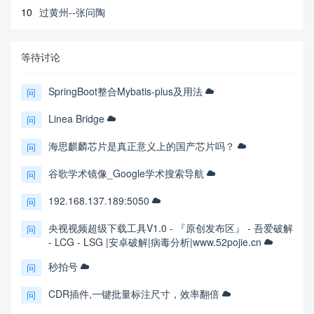
10
过黄州--张问陶
等待讨论
SpringBoot整合Mybatis-plus及用法
问
Linea Bridge
问
海思麒麟芯片是真正意义上的国产芯片吗？
问
谷歌学术镜像_Google学术搜索导航
问
192.168.137.189:5050
问
央视视频超级下载工具V1.0 - 『原创发布区』 - 吾爱破解
问
- LCG - LSG |安卓破解|病毒分析|www.52pojie.cn
秒拍号
问
CDR插件,一键批量标注尺寸，效率翻倍
问