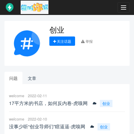
Toggl
navig
创业
关注话题
举报
问题
文章
welcome
2022-02-11
17平方米的书店，如何反内卷-虎嗅网
创业
welcome
2022-02-10
没事少听“创业导师们”瞎逼逼-虎嗅网
创业