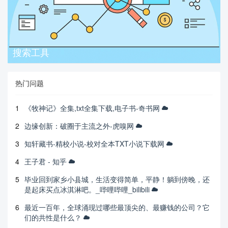
搜索工具
热门问题
1
《牧神记》全集,txt全集下载,电子书-奇书网
2
边缘创新：破圈于主流之外-虎嗅网
3
知轩藏书-精校小说-校对全本TXT小说下载网
4
王子君 - 知乎
5
毕业回到家乡小县城，生活变得简单，平静！躺到傍晚，还
是起床买点冰淇淋吧。_哔哩哔哩_bilibili
6
最近一百年，全球涌现过哪些最顶尖的、最赚钱的公司？它
们的共性是什么？